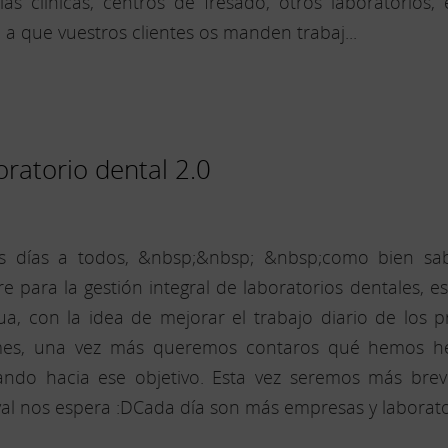
as clínicas, centros de fresado, otros laboratorios,
 a que vuestros clientes os manden trabaj...
ratorio dental 2.0
s días a todos, &nbsp;&nbsp; &nbsp;como bien sa
re para la gestión integral de laboratorios dentales, es
ua, con la idea de mejorar el trabajo diario de los pr
mes, una vez más queremos contaros qué hemos he
ndo hacia ese objetivo. Esta vez seremos más bre
al nos espera :DCada día son más empresas y laborator