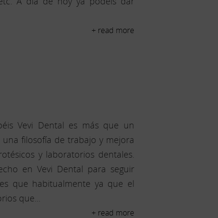
 etc. A día de hoy ya podéis dar
+ read more
béis Vevi Dental es más que un
 una filosofía de trabajo y mejora
otésicos y laboratorios dentales.
cho en Vevi Dental para seguir
ves que habitualmente ya que el
ios que...
+ read more