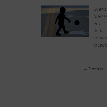
Bueno
fuerza
Vevi D
de las
comerc
creado
← Previous