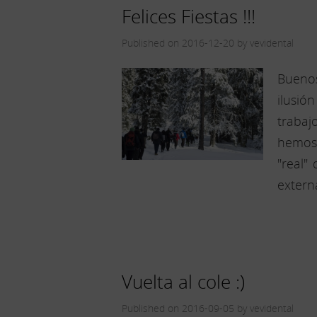
Felices Fiestas !!!
Published on 2016-12-20 by vevidental
Buenos
ilusió
trabaj
hemos 
"real"
extern
Vuelta al cole :)
Published on 2016-09-05 by vevidental