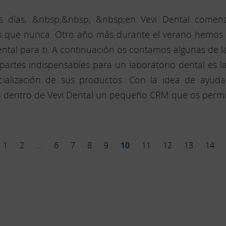
s días, &nbsp;&nbsp; &nbsp;en Vevi Dental come
s que nunca. Otro año más durante el verano hemos 
ental para ti. A continuación os contamos algunas de 
 partes indispensables para un laboratorio dental es l
ialización de sus productos. Con la idea de ayud
 dentro de Vevi Dental un pequeño CRM que os permitir
1
2
…
6
7
8
9
10
11
12
13
14