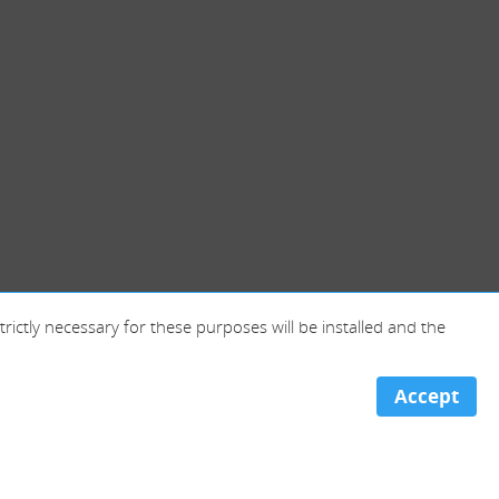
trictly necessary for these purposes will be installed and the
Accept