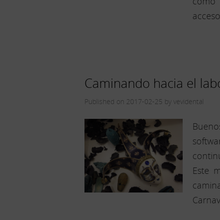
como l
acceso
Caminando hacia el labo
Published on 2017-02-25 by vevidental
Bueno
softwa
contin
Este 
camina
Carnav