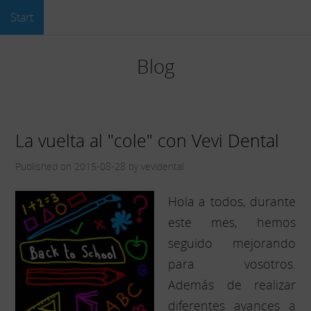
Start
Blog
La vuelta al "cole" con Vevi Dental
Published on 2015-08-28 by vevidental
Hola a todos, durante
este mes, hemos
seguido mejorando
para vosotros.
Además de realizar
diferentes avances a