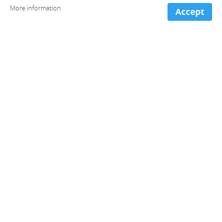
More information
Accept
+ information and contact
Spain (Head offices)
+34 981 221 466
France
+33 973 053 213
Portugal
+351 300 527 545
Chile
+56 2 2938 1083
Colombia
+57 601 9181334