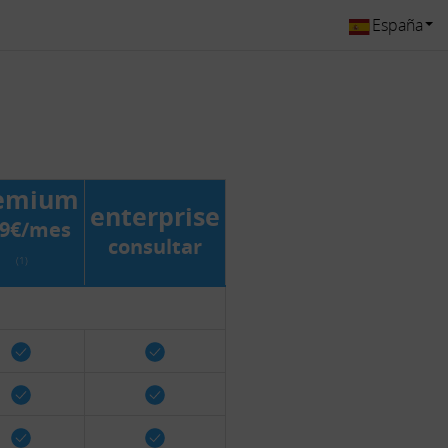
España
emium
enterprise
,9€/mes
consultar
(1)