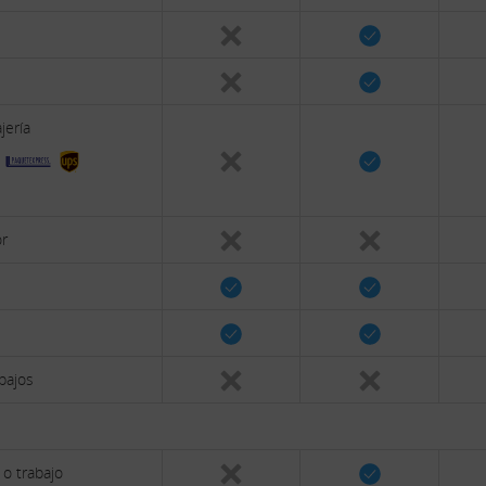
jería
or
bajos
 o trabajo