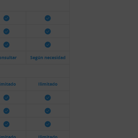
onsultar
Según necesidad
limitado
Ilimitado
limitado
Ilimitado