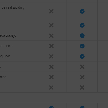
 de realización y
ada trabajo
a técnico
áquinas
s
cnico