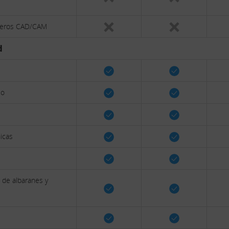
cheros CAD/CAM
d
jo
nicas
a de albaranes y