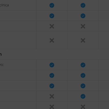
línica
n
etc