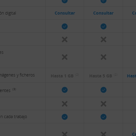
n digital
Consultar
Consultar
C
es
mágenes y ficheros
(2)
(2)
Hasta 1 GB
Hasta 5 GB
Has
(3)
lientes
n cada trabajo
C