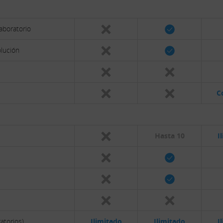
aboratorio
olución
C
Hasta 10
I
ratorios)
Ilimitado
Ilimitado
I