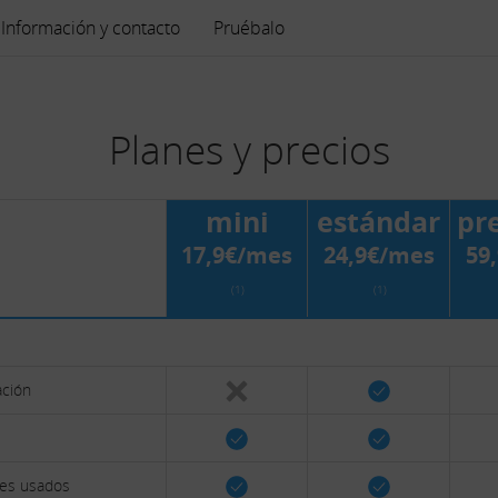
Información y contacto
Pruébalo
Planes y precios
mini
estándar
pr
17,9€/mes
24,9€/mes
59
(1)
(1)
ación
ales usados