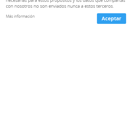
necesarias para estos propósitos y los datos que compartas
con nosotros no son enviados nunca a estos terceros.
Más información
Aceptar
+ información y contacto
España (Oficinas centrales)
+34 981 221 466
Francia
+33 973 053 213
Portugal
+351 300 527 545
Chile
+56 2 2938 1083
Colombia