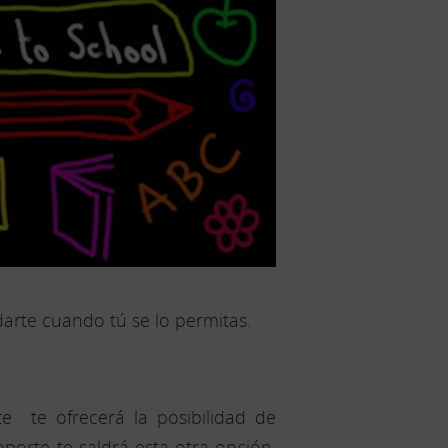
arte cuando tú se lo permitas.
e te ofrecerá la posibilidad de
orte te saldrá esta otra opción.