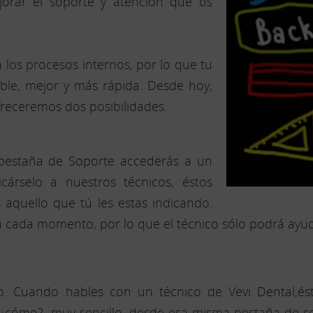
jorar el soporte y atención que os
os procesos internos, por lo que tu
ible, mejor y más rápida. Desde hoy,
freceremos dos posibilidades:
pestaña de Soporte accederás a un
cárselo a nuestros técnicos, éstos
 aquello que tú les estas indicando.
n cada momento, por lo que el técnico sólo podrá ayud
. Cuando hables con un técnico de Vevi Dental,ést
¿cómo?, muy sencillo, desde esa misma pestaña de sop