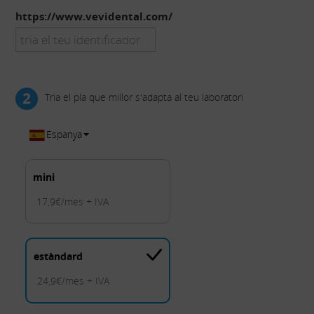
https://www.vevidental.com/
2
Tria el pla que millor s'adapta al teu laboratori
Espanya
mini
17,9€/mes + IVA
estàndard
24,9€/mes + IVA