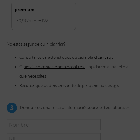
premium
59,9€/mes + IVA
No estàs segur de quin pla triar?
Consulta les característiques de cada pla
clicant aquí
O
posa't en contacte amb nosaltres
i t'ajudarem a triar el pla
que necessites
Recorda que podràs canviar-te de pla quan ho desitgis
3
Doneu-nos una mica d'informació sobre el teu laboratori