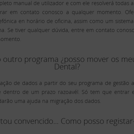
to manual de utilizador e com ele resolverá todas a
ntrar em contato conosco a qualquer momento. Ofe
 telefónica en horário de oficina, assim como um siste
ma. Se tiver qualquer dúvida, entre em contato cono
momento.
zo outro programa ¿posso mover os me
Dental?
ação de dados a partir do seu programa de gestão at
e dentro de um prazo razoavél. Só tem que entrar
 darão uma ajuda na migração dos dados.
stou convencido... Como posso regista