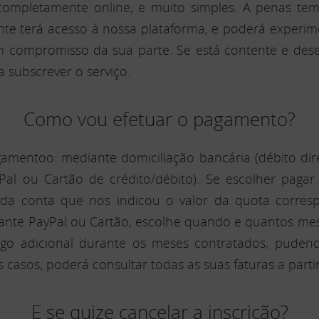
completamente online, e muito simples. A penas tem
te terá acesso à nossa plataforma, e poderá experime
 compromisso da sua parte. Se está contente e desej
 subscrever o serviço.
Como vou efetuar o pagamento?
entoo: mediante domiciliação bancária (débito dire
al ou Cartão de crédito/débito). Se escolher pagar 
o da conta que nos indicou o valor da quota corre
diante PayPal ou Cartão, escolhe quando e quantos mese
o adicional durante os meses contratados, pudend
sos, poderá consultar todas as suas faturas a partir
E se quize cancelar a inscrição?