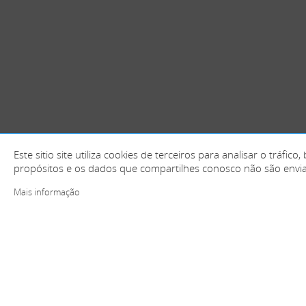
Este sitio site utiliza cookies de terceiros para analisar o trá
propósitos e os dados que compartilhes conosco não são envia
Mais informação
+ informação e contacto
Espanha (Escritórios centrais)