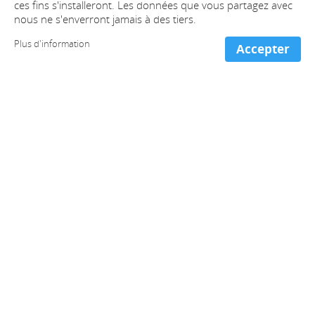
ces fins s'installeront. Les données que vous partagez avec
nous ne s'enverront jamais à des tiers.
Plus d'information
Accepter
+ information et contact
Espagne (Bureaux centrales)
+34 981 221 466
France
+33 973 053 213
Portugal
+351 300 527 545
Chili
+56 2 2938 1083